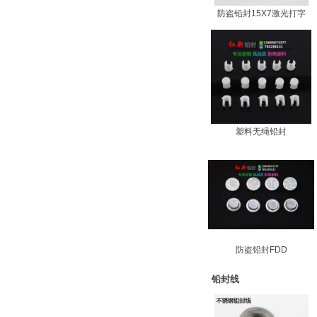
防盗铅封15X7激光打字
塑料无绳铅封
防盗铅封FDD
铅封线