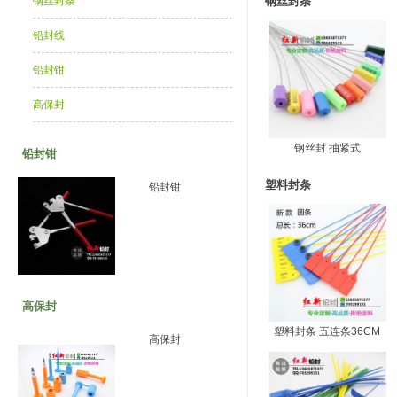
钢丝封条
钢丝封条
铅封线
铅封钳
高保封
钢丝封 抽紧式
铅封钳
塑料封条
铅封钳
高保封
塑料封条 五连条36CM
高保封