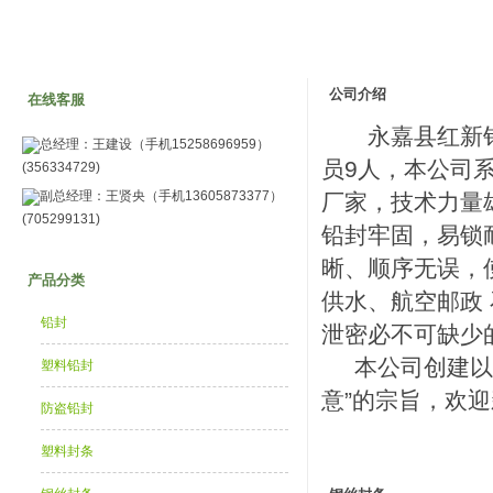
公司介绍
在线客服
永嘉县红新铅封
总经理：王建设（手机15258696959）
员9人，本公司
(356334729)
副总经理：王贤央（手机13605873377）
厂家，技术力量
(705299131)
铅封牢固，易锁
晰、顺序无误，
产品分类
供水、航空邮政
铅封
泄密必不可缺少
本公司创建以来
塑料铅封
意”的宗旨，欢
防盗铅封
塑料封条