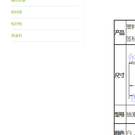
钢丝封条
铅封线
铅封钳
高保封