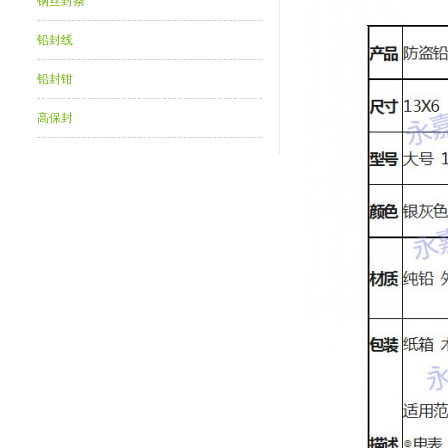
钢丝封条
铅封线
铅封钳
高保封