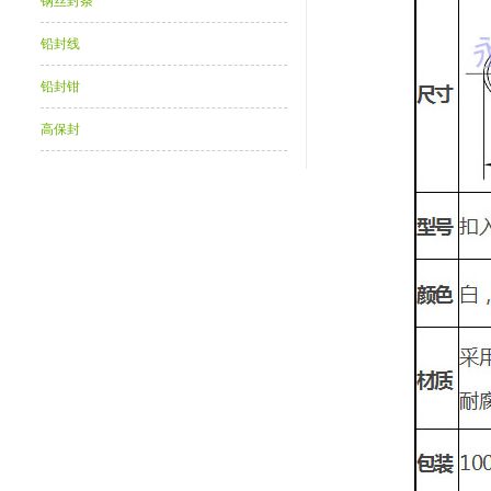
钢丝封条
铅封线
铅封钳
高保封